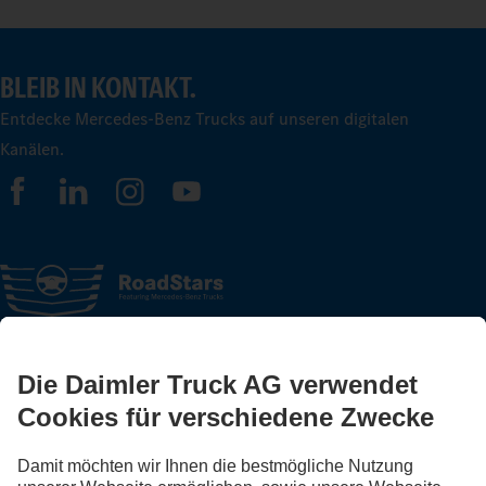
BLEIB IN KONTAKT.
Entdecke Mercedes-Benz Trucks auf unseren digitalen
Kanälen.
FOLLOW THE ROADSTARS.
Tausche jetzt Erfahrungen mit anderen Truckerinnen und
Truckern aus.
Steig ein