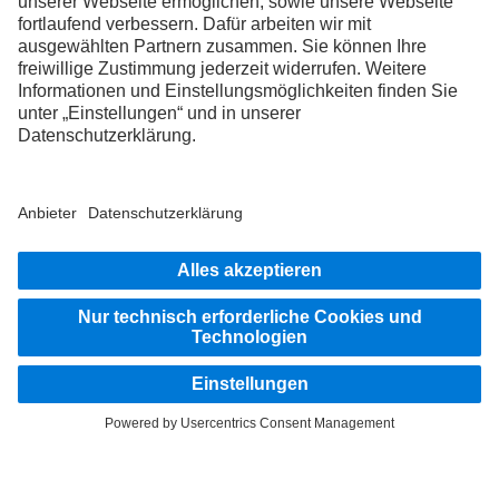
LANGUAGE
DE
FR
IT
Impressum
Rechtliche Hinweise
Datenschutz Schweiz
Datenschutz Aftersales
Datenschutz Fahrzeugkauf
Datenschutz Lieferanten
Datenschutz
© 2026 Daimler Truck AG. Alle Rechte vorbehalten.