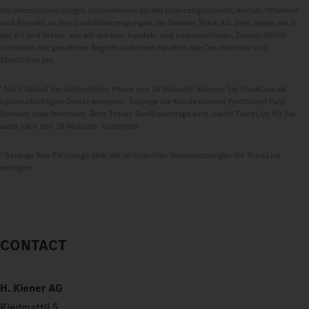
Als international tätiges Unternehmen zählen Chancengleichheit, Vielfalt, Offenheit
und Respekt zu den Grundüberzeugungen der Daimler Truck AG. Dies zeigen wir in
der Art und Weise, wie wir denken, handeln und kommunizieren. Grundsätzlich
schließen alle gewählten Begriffe selbstverständlich alle Geschlechter und
Identitäten ein.
1
Nach Ablauf der kostenfreien Phase von 36 Monaten können Sie TruckLive als
kostenpflichtigen Dienst erwerben. Solange Sie Kunde unserer Fleetboard Paid
Services oder Mercedes‑Benz Trucks Serviceverträge sind, bleibt TruckLive für Sie
auch nach den 36 Monaten kostenfrei.
2
Solange Ihre Fahrzeuge über die technischen Voraussetzungen für TruckLive
verfügen.
CONTACT
H. Kiener AG
Riedmattli 5